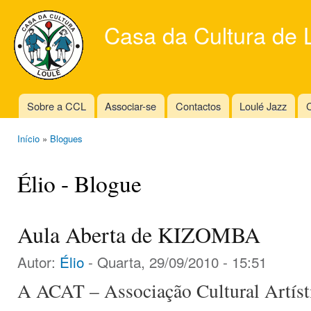
Ski
mai
Casa da Cultura de 
con
Sobre a CCL
Associar-se
Contactos
Loulé Jazz
C
Main menu
Início
»
Blogues
You are here
Élio - Blogue
Aula Aberta de KIZOMBA
Autor:
Élio
- Quarta, 29/09/2010 - 15:51
A ACAT – Associação Cultural Artísti