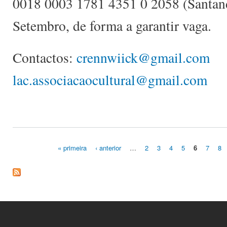
0018 0003 1781 4351 0 2058 (Santande
Setembro, de forma a garantir vaga.
Contactos:
crennwiick@gmail.com
lac.associacaocultural@gmail.com
« primeira
‹ anterior
…
2
3
4
5
6
7
8
Páginas