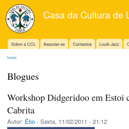
Ski
mai
Casa da Cultura de 
con
Sobre a CCL
Associar-se
Contactos
Loulé Jazz
C
Main menu
Início
You are here
Blogues
Workshop Didgeridoo em Estoi 
Cabrita
Autor:
Élio
- Sexta, 11/02/2011 - 21:12