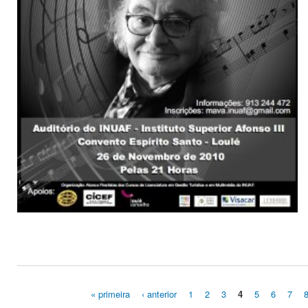
« primeira
‹ anterior
1
2
3
4
5
6
7