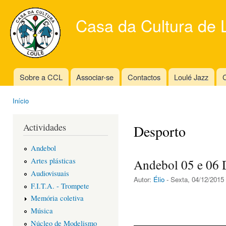
Ski
mai
Casa da Cultura de 
con
Sobre a CCL
Associar-se
Contactos
Loulé Jazz
C
Main menu
Início
You are here
Actividades
Desporto
Andebol
Artes plásticas
Andebol 05 e 06
Audiovisuais
Autor:
Élio
- Sexta, 04/12/2015 
F.I.T.A. - Trompete
Memória coletiva
Música
Núcleo de Modelismo