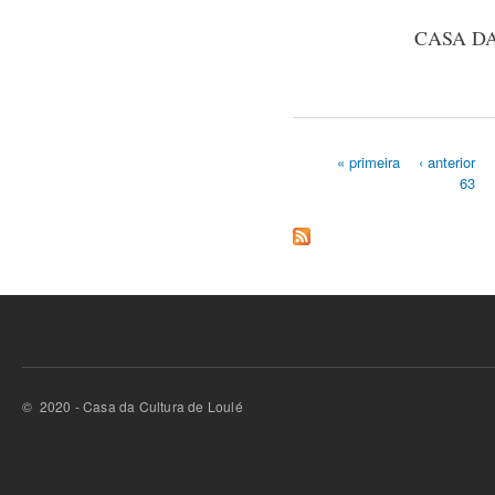
CASA D
« primeira
‹ anterior
63
Páginas
© 2020 - Casa da Cultura de Loulé