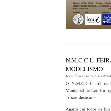
N.M.C.C.L. FEI
MODELISMO
Autor:
Élio
- Quinta, 13/06/2024
O N.M.C.C.L. irá real
Municipal de Loulé a par
Trocas deste ano.
Agarra em todos os kits