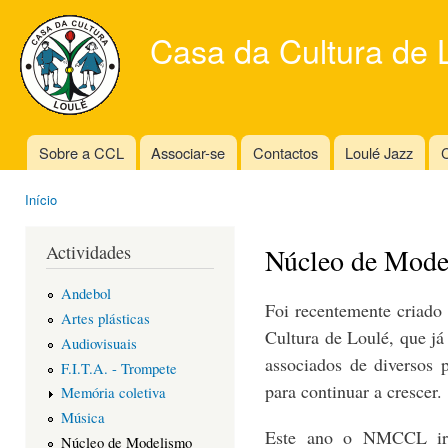
Ski
mai
Casa da Cultura de 
con
Sobre a CCL
Associar-se
Contactos
Loulé Jazz
C
Main menu
Início
You are here
Actividades
Núcleo de Mode
Andebol
Foi recentemente criad
Artes plásticas
Cultura de Loulé, que j
Audiovisuais
associados de diversos 
F.I.T.A. - Trompete
para continuar a crescer.
Memória coletiva
Música
Este ano o NMCCL irá
Núcleo de Modelismo