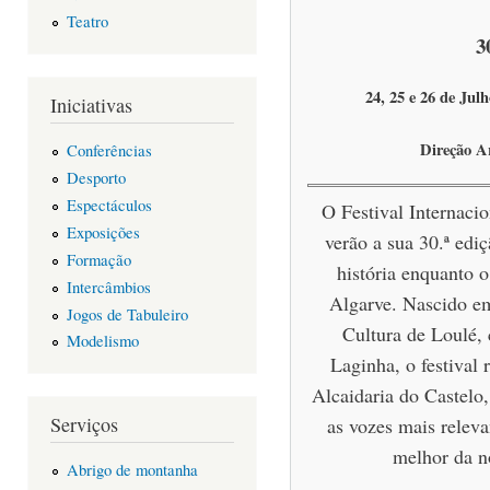
Teatro
3
24, 25 e 26 de Julh
Iniciativas
Direção A
Conferências
Desporto
Espectáculos
O Festival Internacio
Exposições
verão a sua 30.ª edi
Formação
história enquanto o
Intercâmbios
Algarve. Nascido em
Jogos de Tabuleiro
Cultura de Loulé, 
Modelismo
Laginha, o festival 
Alcaidaria do Castelo
Serviços
as vozes mais releva
melhor da n
Abrigo de montanha