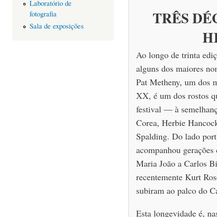
Laboratório de
TRÊS DÉ
fotografia
Sala de exposições
H
Ao longo de trinta ediç
alguns dos maiores nom
Pat Metheny, um dos m
XX, é um dos rostos q
festival — à semelhan
Corea, Herbie Hancoc
Spalding. Do lado portu
acompanhou gerações d
Maria João a Carlos Bi
recentemente Kurt Ros
subiram ao palco do Ca
Esta longevidade é, nas