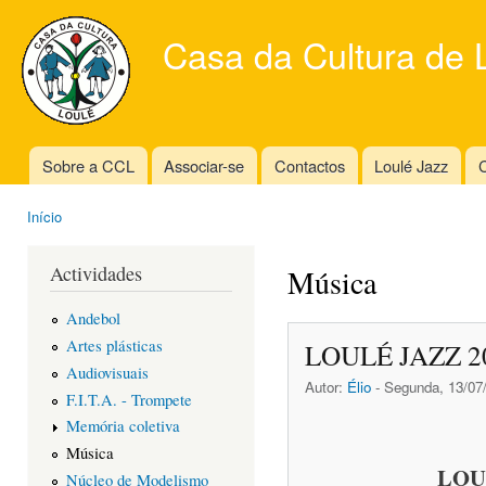
Ski
mai
Casa da Cultura de 
con
Sobre a CCL
Associar-se
Contactos
Loulé Jazz
C
Main menu
Início
You are here
Actividades
Música
Andebol
Artes plásticas
LOULÉ JAZZ 2
Audiovisuais
Autor:
Élio
- Segunda, 13/07/
F.I.T.A. - Trompete
Memória coletiva
Música
LOU
Núcleo de Modelismo