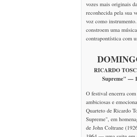
vozes mais originais d
reconhecida pela sua ve
voz como instrumento.
constroem uma música 
contrapontística com u
DOMINGO
RICARDO TOSCA
Supreme" — 10
O festival encerra co
ambiciosas e emociona
Quarteto de Ricardo T
Supreme", em homenag
de John Coltrane (192
1964 — uma suite em q