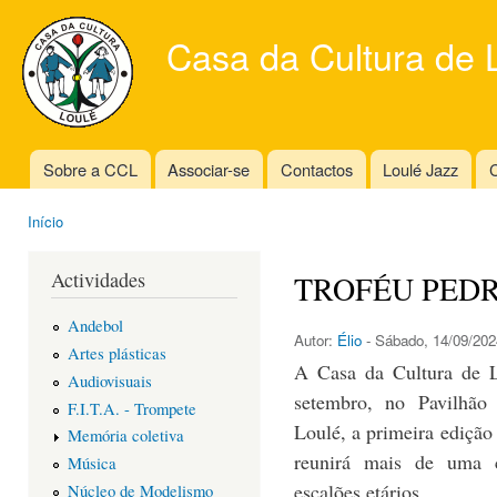
Ski
mai
Casa da Cultura de 
con
Sobre a CCL
Associar-se
Contactos
Loulé Jazz
C
Main menu
Início
You are here
Actividades
TROFÉU PED
Andebol
Autor:
Élio
- Sábado, 14/09/202
Artes plásticas
A Casa da Cultura de L
Audiovisuais
setembro, no Pavilhão
F.I.T.A. - Trompete
Loulé, a primeira edição
Memória coletiva
reunirá mais de uma c
Música
escalões etários.
Núcleo de Modelismo