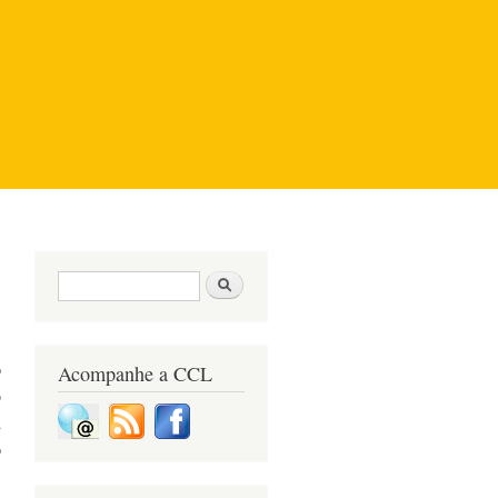
Formulário de pesquisa
Pesquisar
o
Acompanhe a CCL
o
a
o