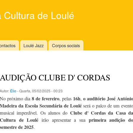
Skip to
main
 Cultura de Loulé
content
ontactos
Loulé Jazz
Corpos sociais
AUDIÇÃO CLUBE D' CORDAS
Autor:
Élio
- Quarta, 05/02/2025 - 00:23
8 de fevereiro
16h
o auditório José Antóni
No próximo dia
, pelas
,
Madeira da Escola Secundária de Loulé
será o palco de um event
Clube d' Cordas da Casa d
musical imperdível. Os alunos do
Cultura de Loulé
primeira audição d
irão apresentar a sua
semestre de 2025
.