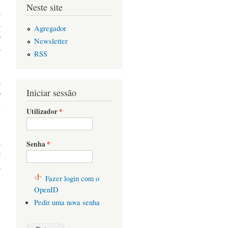
Neste site
a
a
Agregador
o
Newsletter
s
RSS
e
Iniciar sessão
r
l
Utilizador
*
a
Senha
*
e
a
Fazer login com o
OpenID
Pedir uma nova senha