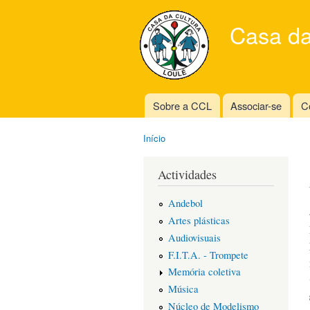
Casa da
Sobre a CCL
Associar-se
C
Main menu
Início
You are here
Actividades
Andebol
Artes plásticas
Audiovisuais
F.I.T.A. - Trompete
Memória coletiva
Música
Núcleo de Modelismo