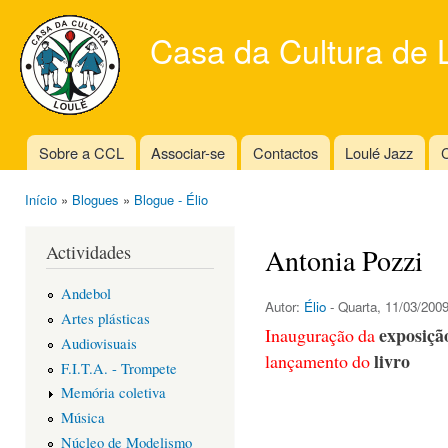
Ski
mai
Casa da Cultura de 
con
Sobre a CCL
Associar-se
Contactos
Loulé Jazz
C
Main menu
Início
»
Blogues
»
Blogue - Élio
You are here
Actividades
Antonia Pozzi
Andebol
Autor:
Élio
- Quarta, 11/03/2009
Artes plásticas
exposiçã
Inauguração da
Audiovisuais
livro
lançamento do
F.I.T.A. - Trompete
Memória coletiva
Música
Núcleo de Modelismo