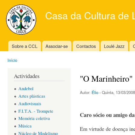
Ski
mai
Casa da Cultura de 
con
Sobre a CCL
Associar-se
Contactos
Loulé Jazz
C
Main menu
Início
You are here
Actividades
"O Marinheiro" -
Andebol
Autor:
Élio
- Quinta, 13/03/2008
Artes plásticas
Audiovisuais
F.I.T.A. - Trompete
Caro sócio ou amigo da
Memória coletiva
Música
Em virtude de doença ine
Núcleo de Modelismo