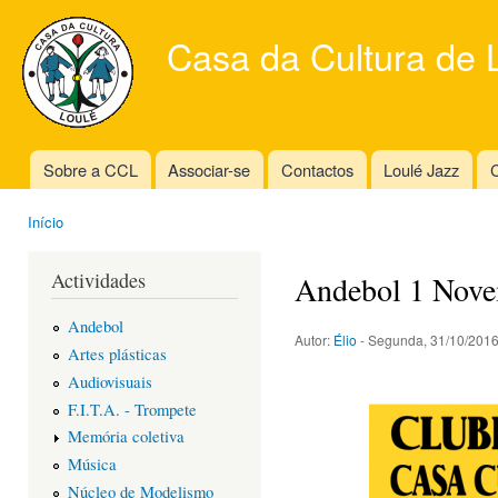
Ski
mai
Casa da Cultura de 
con
Sobre a CCL
Associar-se
Contactos
Loulé Jazz
C
Main menu
Início
You are here
Actividades
Andebol 1 Nov
Andebol
Autor:
Élio
- Segunda, 31/10/2016
Artes plásticas
Audiovisuais
F.I.T.A. - Trompete
Memória coletiva
Música
Núcleo de Modelismo