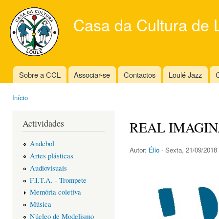
Ski
mai
Casa da Cultura de 
con
Sobre a CCL
Associar-se
Contactos
Loulé Jazz
C
Main menu
Início
You are here
Actividades
REAL IMAGI
Andebol
Autor:
Élio
- Sexta, 21/09/2018 
Artes plásticas
Audiovisuais
F.I.T.A. - Trompete
Memória coletiva
Música
Núcleo de Modelismo