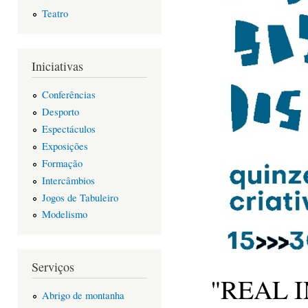
Teatro
Iniciativas
Conferências
Desporto
Espectáculos
Exposições
Formação
Intercâmbios
Jogos de Tabuleiro
Modelismo
Serviços
"REAL 
Abrigo de montanha