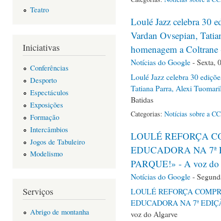
Teatro
Loulé Jazz celebra 30 
Vardan Ovsepian, Tatia
Iniciativas
homenagem a Coltrane -
Notícias do Google
-
Sexta, 
Conferências
Loulé Jazz celebra 30 ediç
Desporto
Tatiana Parra, Alexi Tuomar
Espectáculos
Batidas
Exposições
Categorias:
Notícias sobre a C
Formação
Intercâmbios
LOULÉ REFORÇA C
Jogos de Tabuleiro
EDUCADORA NA 7ª 
Modelismo
PARQUE!» - A voz do 
Notícias do Google
-
Segunda
Serviços
LOULÉ REFORÇA COMPR
EDUCADORA NA 7ª EDIÇ
Abrigo de montanha
voz do Algarve