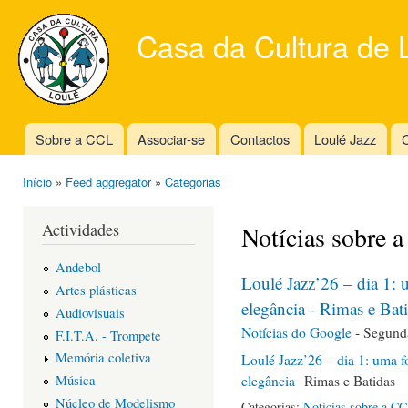
Ski
mai
Casa da Cultura de 
con
Sobre a CCL
Associar-se
Contactos
Loulé Jazz
C
Main menu
Início
»
Feed aggregator
»
Categorias
You are here
Actividades
Notícias sobre 
Andebol
Loulé Jazz’26 – dia 1: 
Artes plásticas
elegância - Rimas e Bat
Audiovisuais
Notícias do Google
-
Segunda
F.I.T.A. - Trompete
Memória coletiva
Loulé Jazz’26 – dia 1: uma f
elegância
Rimas e Batidas
Música
Núcleo de Modelismo
Categorias:
Notícias sobre a C