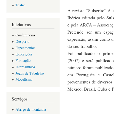
Teatro
A revista “Sulscrito” é u
Ibérica editada pelo Sul
Iniciativas
e pela ARCA – Associaçã
Pretende ser um espaç
Conferências
expressão, assim como u
Desporto
do seu trabalho.
Espectáculos
Foi publicado o prim
Exposições
(2007) e será publica
Formação
Intercâmbios
número foram publicados
Jogos de Tabuleiro
em Português e Caste
Modelismo
provenientes de diversos
México, Brasil, Cuba e P
Serviços
Abrigo de montanha