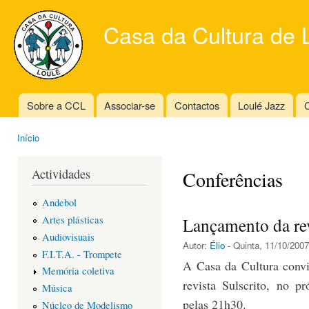
Ski
mai
Casa da Cultura de 
con
Sobre a CCL
Associar-se
Contactos
Loulé Jazz
C
Main menu
Início
You are here
Actividades
Conferências
Andebol
Artes plásticas
Lançamento da rev
Audiovisuais
Autor:
Élio
- Quinta, 11/10/2007
F.I.T.A. - Trompete
A Casa da Cultura convi
Memória coletiva
revista Sulscrito, no 
Música
pelas 21h30.
Núcleo de Modelismo