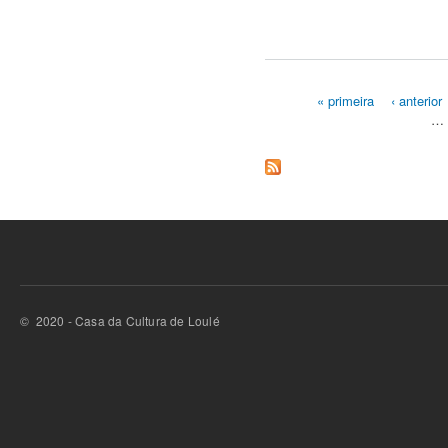
« primeira
‹ anterior
…
Páginas
© 2020 - Casa da Cultura de Loulé