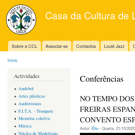
Ski
mai
Casa da Cultura de 
con
Sobre a CCL
Associar-se
Contactos
Loulé Jazz
C
Main menu
Início
You are here
Actividades
Conferências
Andebol
Artes plásticas
NO TEMPO DOS 
Audiovisuais
FREIRAS ESPA
F.I.T.A. - Trompete
CONVENTO ESP
Memória coletiva
Música
Autor:
Élio
- Quarta, 21/10/2020
Núcleo de Modelismo