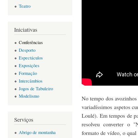
Teatro
Iniciativas
Conferências
Desporto
Espectáculos
Exposições
Formação
Intercâmbios
Jogos de Tabuleiro
Modelismo
No tempo dos avozinhos 
variadíssimos aspetos cu
Loulé). Em tempos de pa
Serviços
resolveu converter o 
formato de vídeo, o qual
Abrigo de montanha