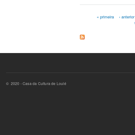
« primeira
‹ anterior
Páginas
© 2020 - Casa da Cultura de Loulé