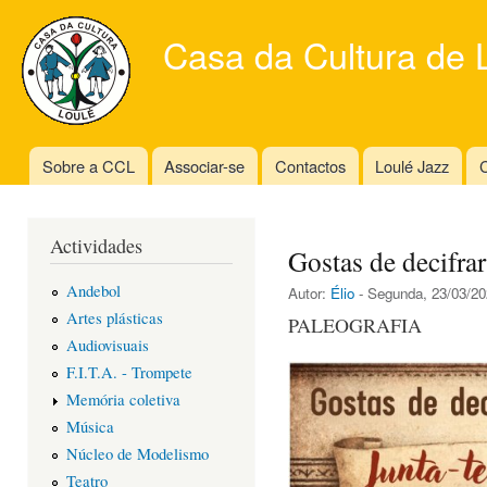
Ski
mai
Casa da Cultura de 
con
Sobre a CCL
Associar-se
Contactos
Loulé Jazz
C
Main menu
Actividades
Gostas de decifrar
Andebol
Autor:
Élio
- Segunda, 23/03/20
Artes plásticas
PALEOGRAFIA
Audiovisuais
F.I.T.A. - Trompete
Memória coletiva
Música
Núcleo de Modelismo
Teatro